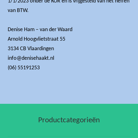
1/1/2023 onder de KOR en is vrijgesteld van het heffen
van BTW.
Denise Ham – van der Waard
Arnold Hoogvlietstraat 55
3134 CB Vlaardingen
info@denisehaakt.nl
(06) 55191253
Productcategorieën