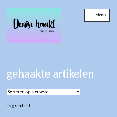
Ga
Ga
Menu
door
naar
naar
de
navigatie
inhoud
Winkel
Haakopdracht
gehaakte artikelen
Account
Info
Submen
Enig resultaat
uitvouw