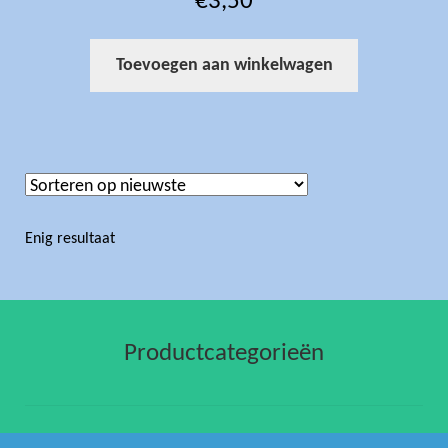
€
3,50
5.00
uit 5
Toevoegen aan winkelwagen
Enig resultaat
Productcategorieën
gehaakte artikelen
(1)