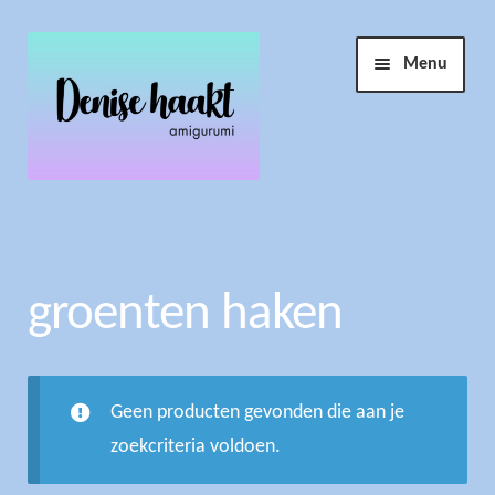
Ga
Ga
Menu
door
naar
naar
de
navigatie
inhoud
Winkel
Haakopdracht
groenten haken
Account
Geen producten gevonden die aan je
Info
Submen
zoekcriteria voldoen.
uitvouw