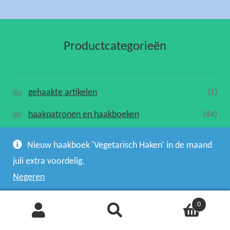
Productcategorieën
gehaakte artikelen
(1)
haakpatronen en haakboeken
(44)
Nieuw haakboek 'Vegetarisch Haken' in de maand
juli extra voordelig.
Negeren
0
Zoeken
Zoeken
naar: