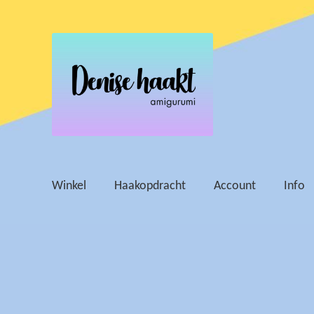
Ga
Ga
door
naar
naar
de
navigatie
inhoud
Winkel
Haakopdracht
Account
Info