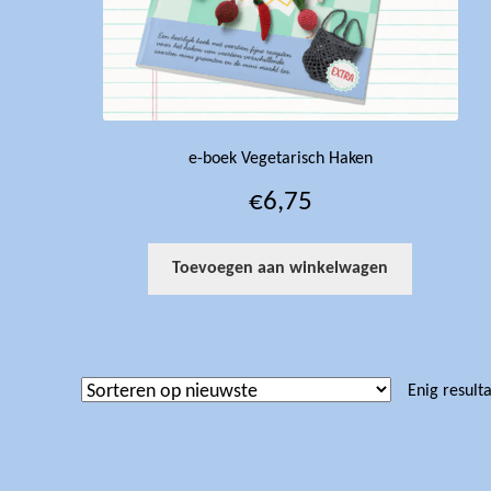
e-boek Vegetarisch Haken
€
6,75
Toevoegen aan winkelwagen
Enig result