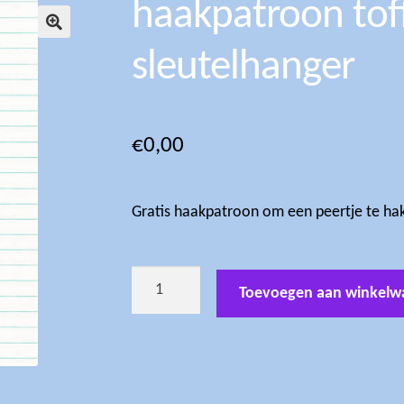
haakpatroon tof
🔍
sleutelhanger
€
0,00
Gratis haakpatroon om een peertje te ha
haakpatroon
Toevoegen aan winkelw
toffe
peer
sleutelhanger
aantal