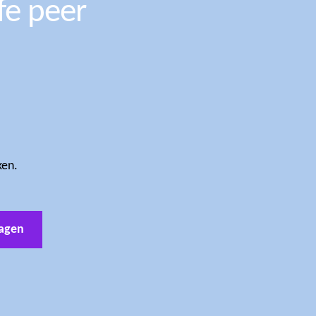
fe peer
ken.
agen