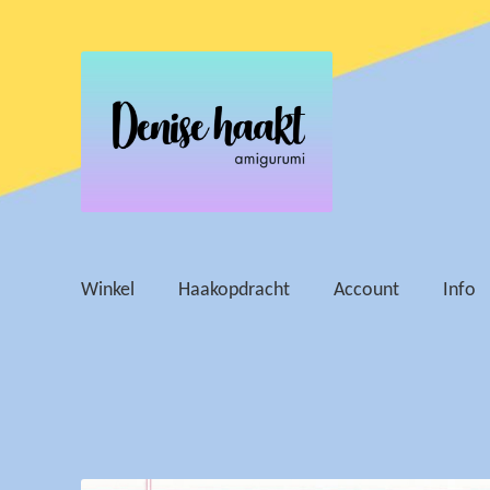
Ga
Ga
door
naar
naar
de
navigatie
inhoud
Winkel
Haakopdracht
Account
Info