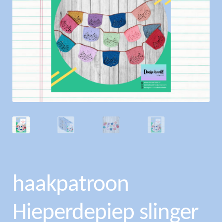
haakpatroon
Hieperdepiep slinger