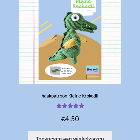
haakpatroon Kleine Krokodil
Gewaardeerd
€
4,50
5.00
uit 5
Toevoegen aan winkelwagen