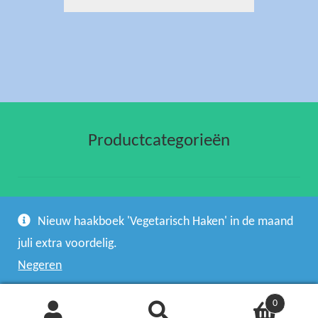
Productcategorieën
gehaakte artikelen
(1)
Nieuw haakboek 'Vegetarisch Haken' in de maand
haakpatronen en haakboeken
(44)
juli extra voordelig.
Negeren
0
Zoeken