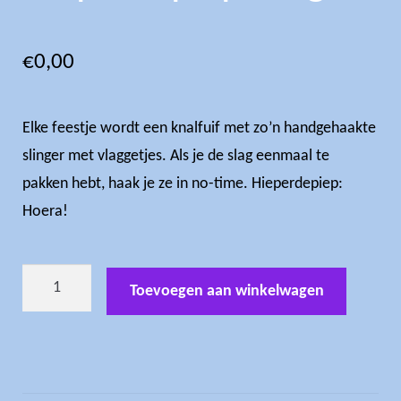
€
0,00
Elke feestje wordt een knalfuif met zo’n handgehaakte
slinger met vlaggetjes. Als je de slag eenmaal te
pakken hebt, haak je ze in no-time. Hieperdepiep:
Hoera!
haakpatroon
Toevoegen aan winkelwagen
Hieperdepiep
slinger
aantal