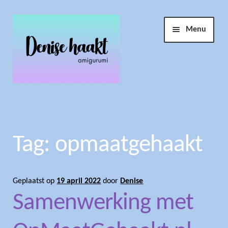
Ga
Ga
Menu
door
naar
naar
de
navigatie
inhoud
Winkel
Haakopdracht
Tag:
opmaatgehaakt
Account
Geplaatst op
19 april 2022
door
Denise
Info
Submen
Samenwerking met
uitvouw