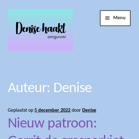
Ga
Ga
Menu
door
naar
naar
de
navigatie
inhoud
Winkel
Haakopdracht
Auteur:
Denise
Account
Geplaatst op
5 december 2022
door
Denise
Info
Submen
Nieuw patroon:
uitvouw